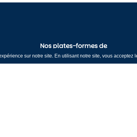
Nos plates-formes de
supervision
Éclairage public : LUCE
ets
Luce Armoires électriques
Luce Aux points lumineux
Gestion des déchets : SYREN
age public
Syren V2
dentialité
Syren V3