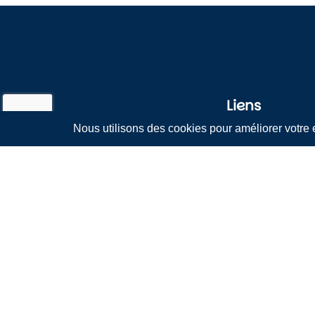
Liens
Leader français de la gestion
Eclairage public
intelligente de l’éclairage public
Gestion des déch
et de la collecte des déchets
A propos
Contact
Assistance Éclair
Politique de confi
Mentions légales